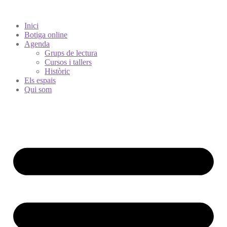
Inici
Botiga online
Agenda
Grups de lectura
Cursos i tallers
Històric
Els espais
Qui som