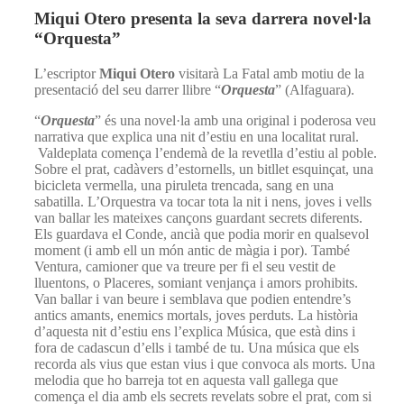
Miqui Otero presenta la seva darrera novel·la
“Orquesta”
L’escriptor
Miqui Otero
visitarà La Fatal amb motiu de la
presentació del seu darrer llibre “
Orquesta
” (Alfaguara).
“
Orquesta
” és una novel·la amb una original i poderosa veu
narrativa que explica una nit d’estiu en una localitat rural.
Valdeplata comença l’endemà de la revetlla d’estiu al poble.
Sobre el prat, cadàvers d’estornells, un bitllet esquinçat, una
bicicleta vermella, una piruleta trencada, sang en una
sabatilla. L’Orquestra va tocar tota la nit i nens, joves i vells
van ballar les mateixes cançons guardant secrets diferents.
Els guardava el Conde, ancià que podia morir en qualsevol
moment (i amb ell un món antic de màgia i por). També
Ventura, camioner que va treure per fi el seu vestit de
lluentons, o Placeres, somiant venjança i amors prohibits.
Van ballar i van beure i semblava que podien entendre’s
antics amants, enemics mortals, joves perduts. La història
d’aquesta nit d’estiu ens l’explica Música, que està dins i
fora de cadascun d’ells i també de tu. Una música que els
recorda als vius que estan vius i que convoca als morts. Una
melodia que ho barreja tot en aquesta vall gallega que
comença el dia amb els secrets revelats sobre el prat, com si