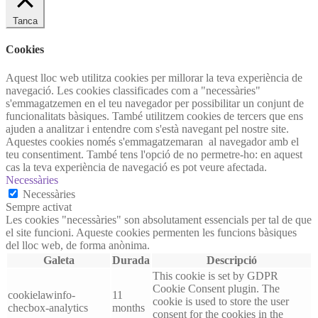
Tanca
Cookies
Aquest lloc web utilitza cookies per millorar la teva experiència de
navegació. Les cookies classificades com a "necessàries"
s'emmagatzemen en el teu navegador per possibilitar un conjunt de
funcionalitats bàsiques. També utilitzem cookies de tercers que ens
ajuden a analitzar i entendre com s'està navegant pel nostre site.
Aquestes cookies només s'emmagatzemaran al navegador amb el
teu consentiment. També tens l'opció de no permetre-ho: en aquest
cas la teva experiència de navegació es pot veure afectada.
Necessàries
Necessàries
Sempre activat
Les cookies "necessàries" son absolutament essencials per tal de que
el site funcioni. Aqueste cookies permenten les funcions bàsiques
del lloc web, de forma anònima.
Galeta
Durada
Descripció
This cookie is set by GDPR
Cookie Consent plugin. The
cookielawinfo-
11
cookie is used to store the user
checbox-analytics
months
consent for the cookies in the