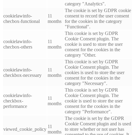
category "Analytics".
The cookie is set by GDPR cookie
cookielawinfo-
11
consent to record the user consent
checbox-functional
months
for the cookies in the category
"Functional".
This cookie is set by GDPR
Cookie Consent plugin. The
cookielawinfo-
11
cookie is used to store the user
checbox-others
months
consent for the cookies in the
category "Other.
This cookie is set by GDPR
Cookie Consent plugin. The
cookielawinfo-
11
cookies is used to store the user
checkbox-necessary
months
consent for the cookies in the
category "Necessary".
This cookie is set by GDPR
cookielawinfo-
Cookie Consent plugin. The
11
checkbox-
cookie is used to store the user
months
performance
consent for the cookies in the
category "Performance".
The cookie is set by the GDPR
Cookie Consent plugin and is used
11
viewed_cookie_policy
to store whether or not user has
months
consented to the use of cookies. It