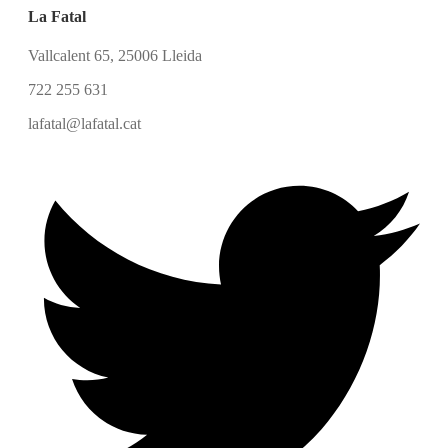
La Fatal
Vallcalent 65, 25006 Lleida
722 255 631
lafatal@lafatal.cat