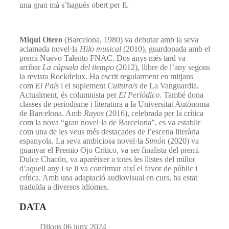
una gran mà s’hagués obert per fi.
Miqui Otero
(Barcelona, 1980) va debutar amb la seva
aclamada novel·la
Hilo musical
(2010), guardonada amb el
premi Nuevo Talento FNAC. Dos anys més tard va
arribar
La cápsula del tiempo
(2012), llibre de l’any segons
la revista Rockdelux. Ha escrit regularment en mitjans
com
El País
i el suplement
Cultura/s
de La Vanguardia.
Actualment, és columnista per
El Periódico
. També dona
classes de periodisme i literatura a la Universitat Autònoma
de Barcelona. Amb
Rayos
(2016), celebrada per la crítica
com la nova “gran novel·la de Barcelona”, es va establir
com una de les veus més destacades de l’escena literària
espanyola. La seva ambiciosa novel·la
Simón
(2020) va
guanyar el Premio Ojo Crítico, va ser finalista del premi
Dulce Chacón, va aparèixer a totes les llistes del millor
d’aquell any i se li va confirmar així el favor de públic i
crítica. Amb una adaptació audiovisual en curs, ha estat
traduïda a diversos idiomes.
DATA
Dijous 06 juny 2024