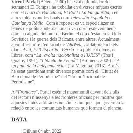
Vicent Partal
(Bétera, 1960) ha estat cofundador del
setmanari El Temps i ha treballat en diversos mitjans escrits
com el
Diari de Barcelona
,
El Punt
i
La Vanguardia
; i en
altres mitjans audiovisuals com
Televisión Española
o
Catalunya Ràdio
. Com a reporter es va especialitzar en
temes de política internacional i va cobrir esdeveniments
com la caiguda del mur de Berlín, el cop d’estat en la Unió
Soviètica i la guerra dels Balcans, entre altres. Actualment,
apart d’escriure l’editorial de
VilaWeb
, col·labora amb els
diaris
Avui
,
El 9 Esportiu
i
Berria
. Ha publicat diversos
llibres, com “
La revolta nacionalista a l’URSS
” (Tres i
Quatre, 1991), “
Llibreta de Pequín
” (Bromera, 2009) i “
A
un pam de la independència
” (La Magrana, 2013). A més,
ha estat guardonat amb diversos premis com el “Ciutat de
Barcelona de Periodisme” i el “Premi Nacional de
Periodisme”.
A “
Fronteres
”, Partal estén el mapamundi davant dels ulls
del lector i n’assenyala les fronteres oficials per mostrar que
aquestes línies arbitràries no són les úniques que governen la
relació entre les comunitats humanes que formen el planeta.
DATA
Dilluns 04 abr. 2022