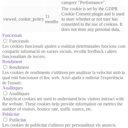
category "Performance".
The cookie is set by the GDPR
Cookie Consent plugin and is used
11
viewed_cookie_policy
to store whether or not user has
months
consented to the use of cookies. It
does not store any personal data.
Funcionals
Funcionals
Les cookies funcionals ajuden a realitzar determinades funcions com
compartir informació en xarxes socials, recollir feedback i altres
funcionalitats de tercers.
Rendiment
Rendiment
Les cookies de rendiments s'utilitzen per analitzar la velocitat amb la
qual està funcionant el lloc web. Això ajuda a millorar l'experiència
de l'usuari.
Analítiques
Analítiques
Analytical cookies are used to understand how visitors interact with
the website. These cookies help provide information on metrics the
number of visitors, bounce rate, traffic source, etc.
Publicitat
Publicitat
Les cookies de publicitat s'utlitzen per personalitzar els anuncis.