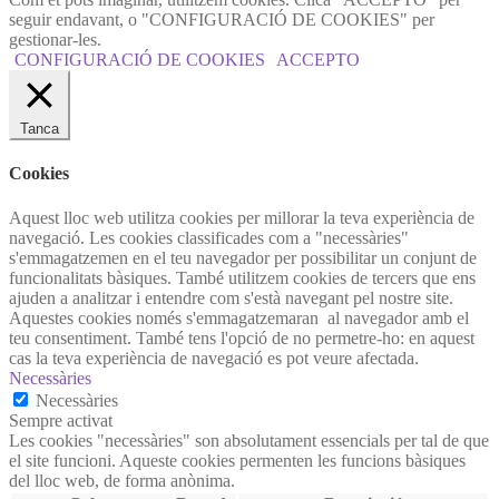
seguir endavant, o "CONFIGURACIÓ DE COOKIES" per
gestionar-les.
CONFIGURACIÓ DE COOKIES
ACCEPTO
Tanca
Cookies
Aquest lloc web utilitza cookies per millorar la teva experiència de
navegació. Les cookies classificades com a "necessàries"
s'emmagatzemen en el teu navegador per possibilitar un conjunt de
funcionalitats bàsiques. També utilitzem cookies de tercers que ens
ajuden a analitzar i entendre com s'està navegant pel nostre site.
Aquestes cookies només s'emmagatzemaran al navegador amb el
teu consentiment. També tens l'opció de no permetre-ho: en aquest
cas la teva experiència de navegació es pot veure afectada.
Necessàries
Necessàries
Sempre activat
Les cookies "necessàries" son absolutament essencials per tal de que
el site funcioni. Aqueste cookies permenten les funcions bàsiques
del lloc web, de forma anònima.