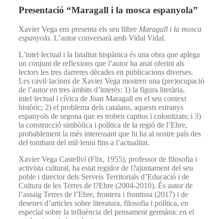
Presentació “Maragall i la mosca espanyola”
Xavier Vega ens presenta els seu llibre
Maragall i la mosca
espanyola
. L’autor conversarà amb Vidal Vidal.
L’intel·lectual i la fatalitat hispànica és una obra que aplega
un conjunt de reflexions que l’autor ha anat oferint als
lectors les tres darreres dècades en publicacions diverses.
Les cavil·lacions de Xavier Vega mostren una (pre)ocupació
de l’autor en tres àmbits d’interès: 1) la figura literària,
intel·lectual i cívica de Joan Maragall en el seu context
històric; 2) el problema dels catalans, aquests estranys
espanyols de segona que es troben captius i colonitzats; i 3)
la construcció simbòlica i política de la regió de l’Ebre,
probablement la més interessant que hi ha al nostre país des
del tombant del mil·lenni fins a l’actualitat.
Xavier Vega Castellví (Flix, 1955), professor de filosofia i
activista cultural, ha estat regidor de l?ajuntament del seu
poble i director dels Serveis Territorials d’Educació i de
Cultura de les Terres de l?Ebre (2004-2010). És autor de
l’assaig Terres de l’Ebre, frontera i frontissa (2017) i de
desenes d’articles sobre literatura, filosofia i política, en
especial sobre la influència del pensament germànic en el