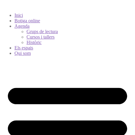
Inici
Botiga online
Agenda
Grups de lectura
Cursos i tallers
Històric
Els espais
Qui som