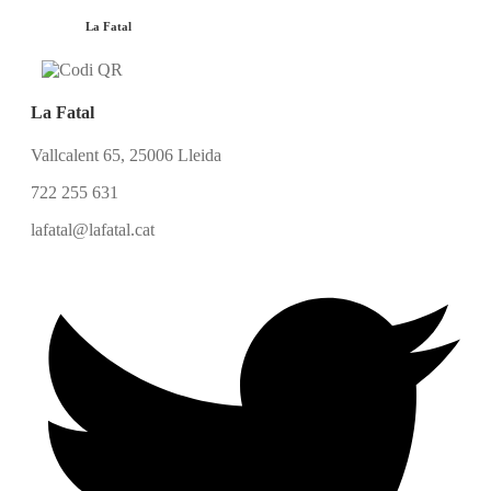
La Fatal
La Fatal
Vallcalent 65, 25006 Lleida
722 255 631
lafatal@lafatal.cat