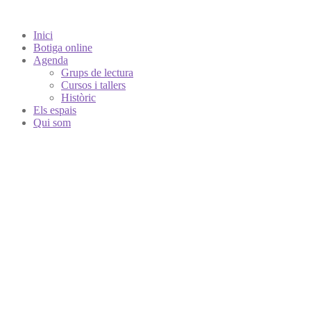
Inici
Botiga online
Agenda
Grups de lectura
Cursos i tallers
Històric
Els espais
Qui som