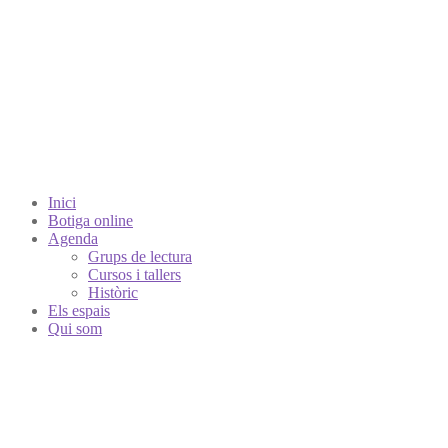
Inici
Botiga online
Agenda
Grups de lectura
Cursos i tallers
Històric
Els espais
Qui som