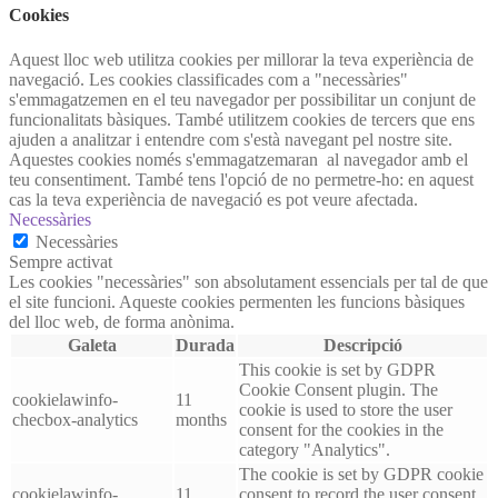
Cookies
Aquest lloc web utilitza cookies per millorar la teva experiència de
navegació. Les cookies classificades com a "necessàries"
s'emmagatzemen en el teu navegador per possibilitar un conjunt de
funcionalitats bàsiques. També utilitzem cookies de tercers que ens
ajuden a analitzar i entendre com s'està navegant pel nostre site.
Aquestes cookies només s'emmagatzemaran al navegador amb el
teu consentiment. També tens l'opció de no permetre-ho: en aquest
cas la teva experiència de navegació es pot veure afectada.
Necessàries
Necessàries
Sempre activat
Les cookies "necessàries" son absolutament essencials per tal de que
el site funcioni. Aqueste cookies permenten les funcions bàsiques
del lloc web, de forma anònima.
Galeta
Durada
Descripció
This cookie is set by GDPR
Cookie Consent plugin. The
cookielawinfo-
11
cookie is used to store the user
checbox-analytics
months
consent for the cookies in the
category "Analytics".
The cookie is set by GDPR cookie
cookielawinfo-
11
consent to record the user consent