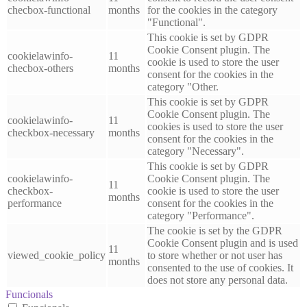
checbox-functional
months
for the cookies in the category
"Functional".
This cookie is set by GDPR
Cookie Consent plugin. The
cookielawinfo-
11
cookie is used to store the user
checbox-others
months
consent for the cookies in the
category "Other.
This cookie is set by GDPR
Cookie Consent plugin. The
cookielawinfo-
11
cookies is used to store the user
checkbox-necessary
months
consent for the cookies in the
category "Necessary".
This cookie is set by GDPR
cookielawinfo-
Cookie Consent plugin. The
11
checkbox-
cookie is used to store the user
months
performance
consent for the cookies in the
category "Performance".
The cookie is set by the GDPR
Cookie Consent plugin and is used
11
viewed_cookie_policy
to store whether or not user has
months
consented to the use of cookies. It
does not store any personal data.
Funcionals