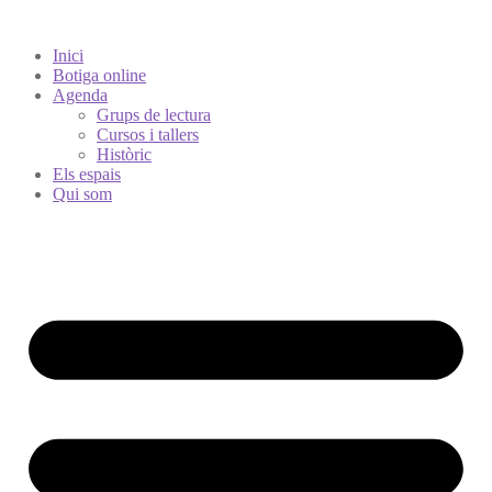
Inici
Botiga online
Agenda
Grups de lectura
Cursos i tallers
Històric
Els espais
Qui som