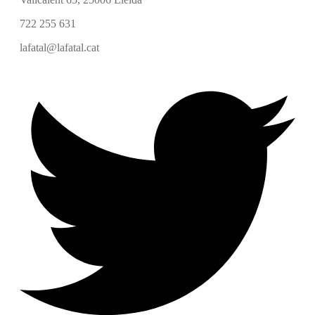
722 255 631
lafatal@lafatal.cat