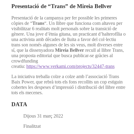
Presentació de “Trans” de Mireia Bellver
Presentació de la campanya per fer possible les primeres
còpies de “
Trans
“. Un llibre que funciona com altaveu per
visibilitzar 6 realitats molt personals sobre la transició de
gènere. Una jove d’ètnia gitana, un practicant d’halterofília o
una activista amb dècades de lluita a favor del col·lectiu
trans son només algunes de les sis veus, molt diverses entre
sí, que la dissenyadora
Mireia Bellver
recull al llibre Trans,
una proposta editorial que busca publicar-se gràcies al
crowdfunding
creatiu:
https://www.verkami.com/projects/32447-trans
La iniciativa treballa colze a colze amb l’associació Trans
Baix Power, que rebrà tots els fons recollits un cop estiguin
cobertes les despeses d’impressió i distribució del llibre entre
tots els mecenes.
DATA
Dijous 31 març 2022
Finalitzat