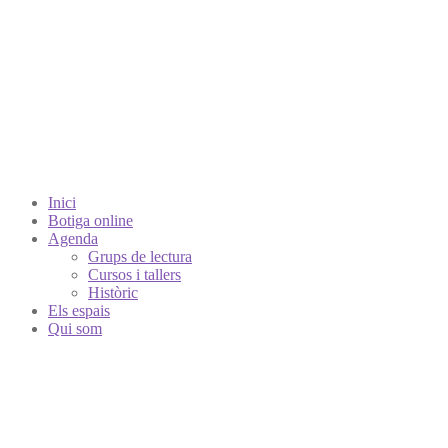
Inici
Botiga online
Agenda
Grups de lectura
Cursos i tallers
Històric
Els espais
Qui som