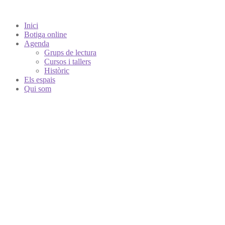
Inici
Botiga online
Agenda
Grups de lectura
Cursos i tallers
Històric
Els espais
Qui som